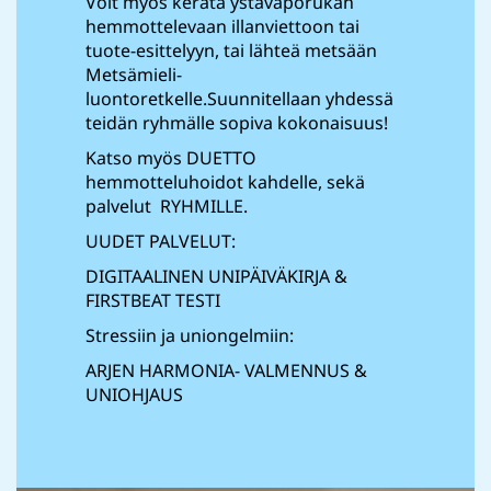
Voit myös kerätä ystäväporukan
hemmottelevaan illanviettoon tai
tuote-esittelyyn, tai lähteä metsään
Metsämieli-
luontoretkelle.Suunnitellaan yhdessä
teidän ryhmälle sopiva kokonaisuus!
Katso myös DUETTO
hemmotteluhoidot kahdelle, sekä
palvelut RYHMILLE.
UUDET PALVELUT:
DIGITAALINEN UNIPÄIVÄKIRJA &
FIRSTBEAT TESTI
Stressiin ja uniongelmiin:
ARJEN HARMONIA- VALMENNUS &
UNIOHJAUS