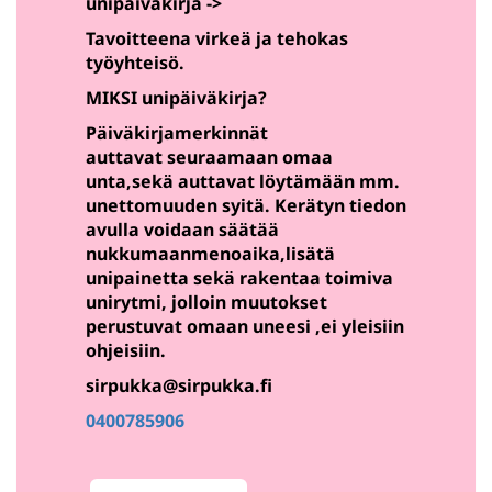
unipäiväkirja ->
Tavoitteena virkeä ja tehokas
työyhteisö.
MIKSI unipäiväkirja?
Päiväkirjamerkinnät
auttavat seuraamaan omaa
unta,sekä auttavat löytämään mm.
unettomuuden syitä. Kerätyn tiedon
avulla voidaan säätää
nukkumaanmenoaika,lisätä
unipainetta sekä rakentaa toimiva
unirytmi, jolloin muutokset
perustuvat omaan uneesi ,ei yleisiin
ohjeisiin
.
sirpukka@sirpukka.fi
0400785906