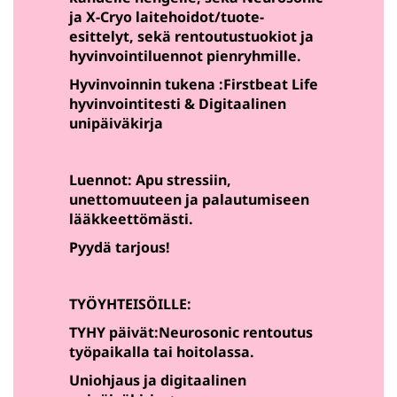
ja X-Cryo laitehoidot/tuote-
esittelyt, sekä rentoutustuokiot ja
hyvinvointiluennot pienryhmille.
Hyvinvoinnin tukena :Firstbeat Life
hyvinvointitesti & Digitaalinen
unipäiväkirja
Luennot: Apu stressiin,
unettomuuteen ja palautumiseen
lääkkeettömästi.
Pyydä tarjous!
TYÖYHTEISÖILLE:
TYHY päivät:Neurosonic rentoutus
työpaikalla tai hoitolassa.
Uniohjaus ja digitaalinen