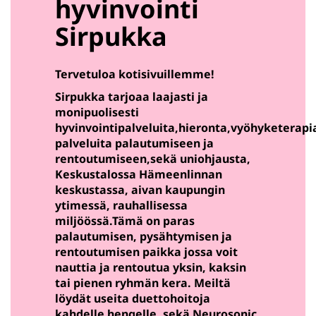
hyvinvointi
Sirpukka
Tervetuloa kotisivuillemme!
Sirpukka tarjoaa laajasti ja
monipuolisesti
hyvinvointipalveluita,hieronta,vyöhyketerapi
palveluita palautumiseen ja
rentoutumiseen,sekä uniohjausta,
Keskustalossa Hämeenlinnan
keskustassa, aivan kaupungin
ytimessä, rauhallisessa
miljöössä.Tämä on paras
palautumisen, pysähtymisen ja
rentoutumisen paikka jossa voit
nauttia ja rentoutua yksin, kaksin
tai pienen ryhmän kera. Meiltä
löydät useita duettohoitoja
kahdelle hengelle, sekä Neurosonic