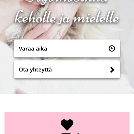
keholle ja mielelle
Varaa aika
Ota yhteyttä