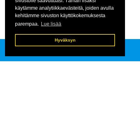
sivustolle saavuttuasi. Tämän lisäksi
käytämme analytiikkaevästeitä, joiden avulla
kehitämme sivuston käyttökokemuksesta
parempaa.
Lue lisää
Hyväksyn
Keholle 
Raatihuoneenkatu 13
13100 Hämeenlinna