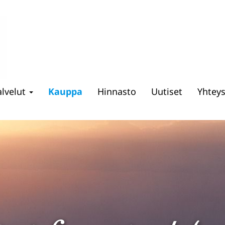
alvelut
Kauppa
Hinnasto
Uutiset
Yhtey