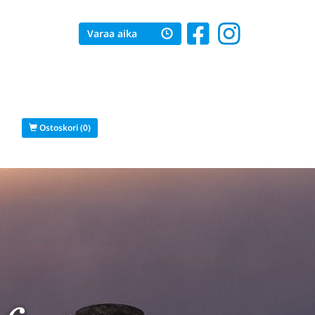
Varaa aika
s
Ostoskori (0)