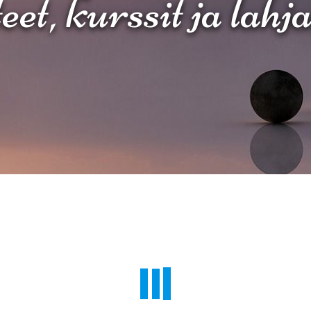
et, kurssit ja lahj