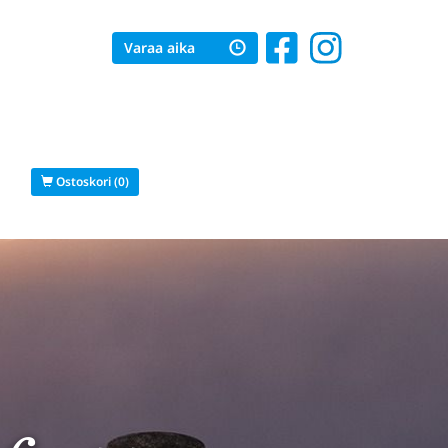
Varaa aika
s
Ostoskori (0)