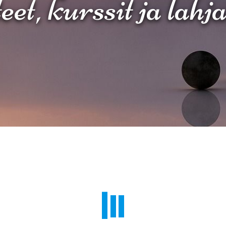
et, kurssit ja lahj