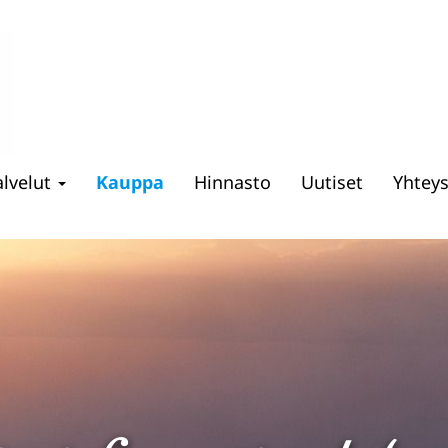
alvelut
Kauppa
Hinnasto
Uutiset
Yhtey