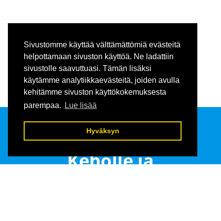
Sivustomme käyttää välttämättömiä evästeitä
helpottamaan sivuston käyttöä. Ne ladattiin
sivustolle saavuttuasi. Tämän lisäksi
käytämme analytiikkaevästeitä, joiden avulla
kehitämme sivuston käyttökokemuksesta
parempaa.
Lue lisää
Hyväksyn
Sirpukka
Keholle ja
mielelle,hoidot ja
valmennukset