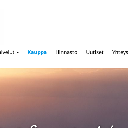
alvelut
Kauppa
Hinnasto
Uutiset
Yhtey