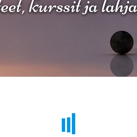
et, kurssit ja lahj