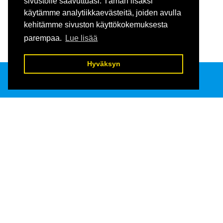
sivustolle saavuttuasi. Tämän lisäksi
käytämme analytiikkaevästeitä, joiden avulla
kehitämme sivuston käyttökokemuksesta
parempaa.
Lue lisää
Hyväksyn
Keholle 
Raatihuoneenkatu 13
13100 Hämeenlinna