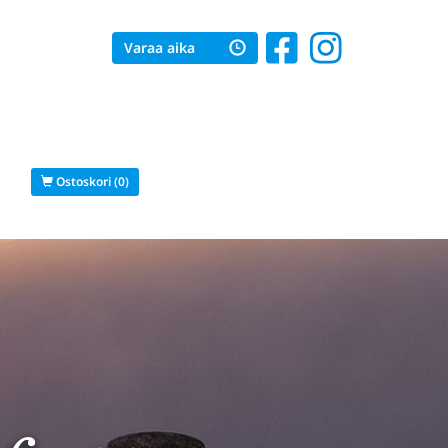
Varaa aika
s
Ostoskori (0)