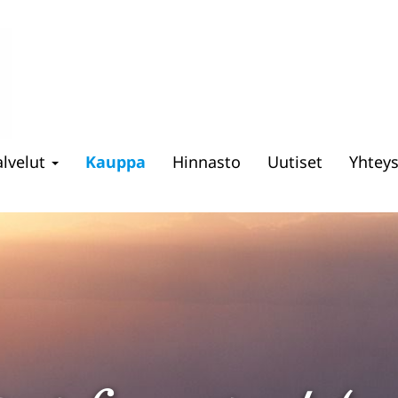
alvelut
Kauppa
Hinnasto
Uutiset
Yhtey