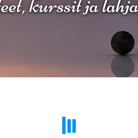
et, kurssit ja lahj