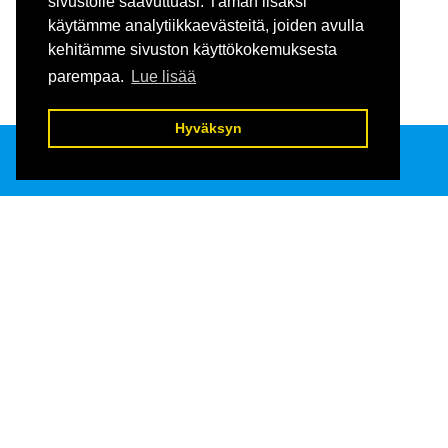
sivustolle saavuttuasi. Tämän lisäksi
käytämme analytiikkaevästeitä, joiden avulla
kehitämme sivuston käyttökokemuksesta
parempaa.
Lue lisää
Hyväksyn
Keholle 
Raatihuoneenkatu 13
13100 Hämeenlinna