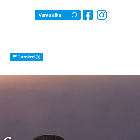
Varaa aika
s
Ostoskori (0)