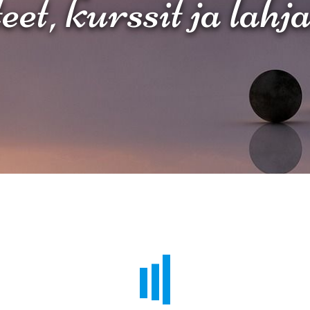
et, kurssit ja lahj