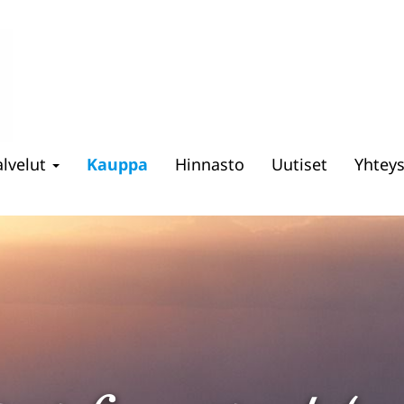
alvelut
Kauppa
Hinnasto
Uutiset
Yhtey