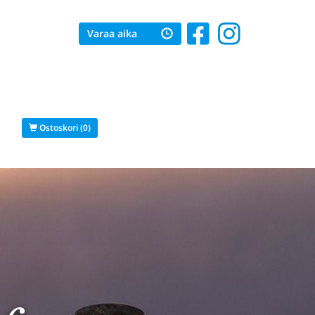
Varaa aika
s
Ostoskori (0)