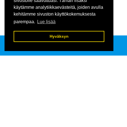
sivustolle saavuttuasi. Tämän lisäksi
käytämme analytiikkaevästeitä, joiden avulla
kehitämme sivuston käyttökokemuksesta
parempaa.
Lue lisää
Hyväksyn
Keholle 
Raatihuoneenkatu 13
13100 Hämeenlinna