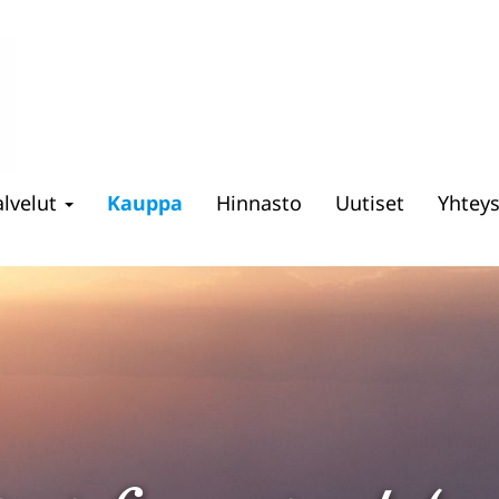
alvelut
Kauppa
Hinnasto
Uutiset
Yhtey