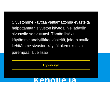
Sivustomme käyttää välttämättömiä evästeitä
helpottamaan sivuston käyttöä. Ne ladattiin
sivustolle saavuttuasi. Tämän lisäksi
käytämme analytiikkaevästeitä, joiden avulla
kehitämme sivuston käyttökokemuksesta
parempaa.
Lue lisää
Hyväksyn
Sirpukka
Keholle ja
mielelle,hoidot ja
valmennukset